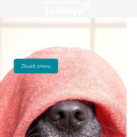
Technický problém
Došlo k technické chybě – již pracujeme na opravě.
Zkuste to prosím znovu později.
Zkusit znovu