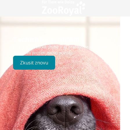
Technický problém
Došlo k technické chybě – již pracujeme na opravě.
Zkuste to prosím znovu později.
Zkusit znovu