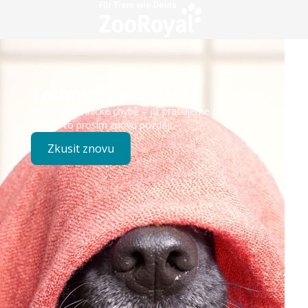
Technický problém
Došlo k technické chybě – již pracujeme na opravě.
Zkuste to prosím znovu později.
Zkusit znovu