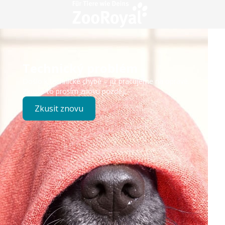
Technický problém
Došlo k technické chybě – již pracujeme na opravě.
Zkuste to prosím znovu později.
Zkusit znovu