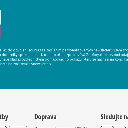
 až do odvolání souhlas se zasíláním
personalizovaných newsletterů
. Jsem sr
a dotazníky spokojenosti. K tomuto účelu zpracovává ZooRoyal mé osobní údaje.
t, například prostřednictvím odhlašovacího odkazu, který se nachází na konci
nete na zooroyal.cz/newsletter/.
tby
Doprava
Sledujte n