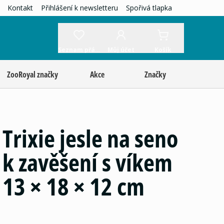
Kontakt
Přihlášení k newsletteru
Spořivá tlapka
Seznam přání
Můj účet
Košík
ZooRoyal značky
Akce
Značky
Trixie jesle na seno
k zavěšení s víkem
13 × 18 × 12 cm