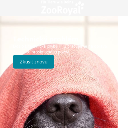
Technický problém
Došlo k technické chybě – již pracujeme na opravě.
Zkuste to prosím znovu později.
Zkusit znovu