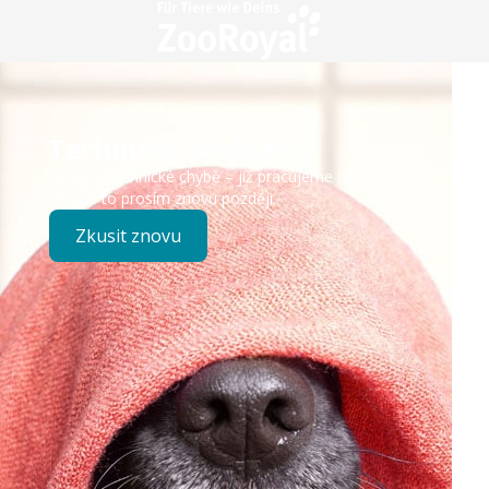
Technický problém
Došlo k technické chybě – již pracujeme na opravě.
Zkuste to prosím znovu později.
Zkusit znovu