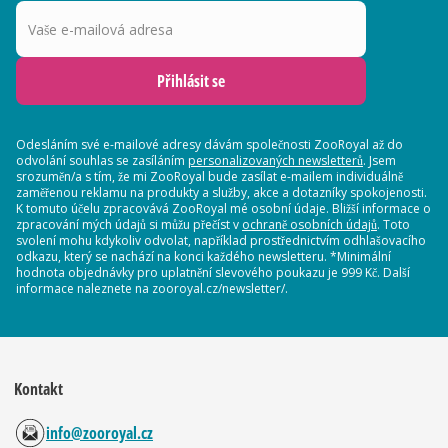
Vaše e-mailová adresa
Přihlásit se
Odesláním své e-mailové adresy dávám společnosti ZooRoyal až do
odvolání souhlas se zasíláním
personalizovaných newsletterů
. Jsem
srozuměn/a s tím, že mi ZooRoyal bude zasílat e-mailem individuálně
zaměřenou reklamu na produkty a služby, akce a dotazníky spokojenosti.
K tomuto účelu zpracovává ZooRoyal mé osobní údaje. Bližší informace o
zpracování mých údajů si můžu přečíst v
ochraně osobních údajů
. Toto
svolení mohu kdykoliv odvolat, například prostřednictvím odhlašovacího
odkazu, který se nachází na konci každého newsletteru. *Minimální
hodnota objednávky pro uplatnění slevového poukazu je 999 Kč. Další
informace naleznete na zooroyal.cz/newsletter/.
Kontakt
info@zooroyal.cz