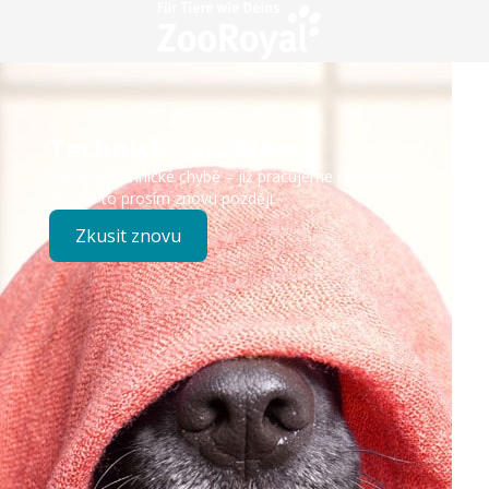
Technický problém
Došlo k technické chybě – již pracujeme na opravě.
Zkuste to prosím znovu později.
Zkusit znovu