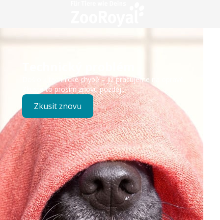
Technický problém
Došlo k technické chybě – již pracujeme na opravě.
Zkuste to prosím znovu později.
Zkusit znovu