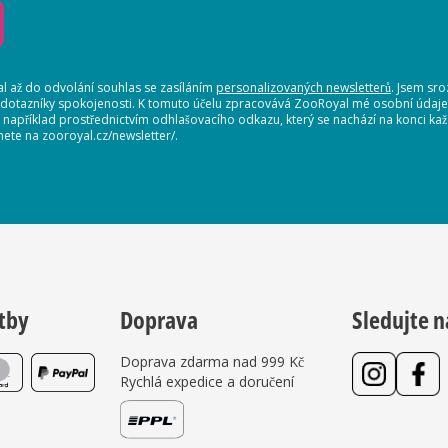
 až do odvolání souhlas se zasíláním
personalizovaných newsletterů
. Jsem sr
 dotazníky spokojenosti. K tomuto účelu zpracovává ZooRoyal mé osobní údaje. 
, například prostřednictvím odhlašovacího odkazu, který se nachází na konci 
nete na zooroyal.cz/newsletter/.
tby
Doprava
Sledujte n
Doprava zdarma nad 999 Kč
Rychlá expedice a doručení