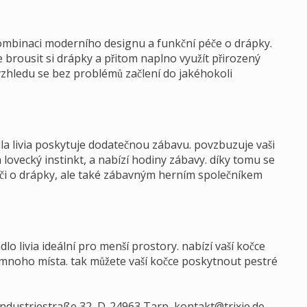
í kombinaci moderního designu a funkční péče o drápky.
brousit si drápky a přitom naplno využít přirozený
vzhledu se bez problémů začlení do jakéhokoli
la livia poskytuje dodatečnou zábavu. povzbuzuje vaši
 lovecký instinkt, a nabízí hodiny zábavy. díky tomu se
či o drápky, ale také zábavným herním společníkem
o livia ideální pro menší prostory. nabízí vaší kočce
o mnoho místa. tak můžete vaší kočce poskytnout pestré
Industriestraße 32, D-24963 Tarp,
kontakt@trixie.de