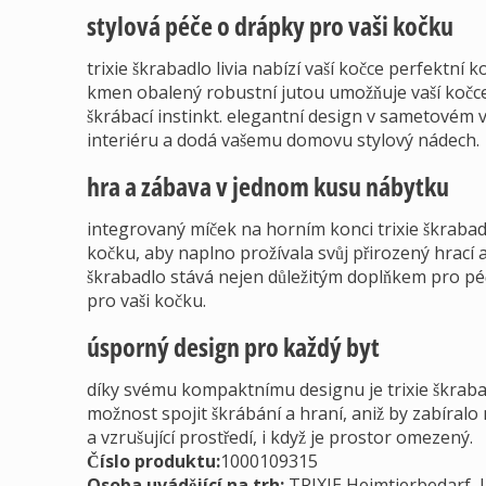
stylová péče o drápky pro vaši kočku
trixie škrabadlo livia nabízí vaší kočce perfektn
kmen obalený robustní jutou umožňuje vaší kočce 
škrábací instinkt. elegantní design v sametovém 
interiéru a dodá vašemu domovu stylový nádech.
hra a zábava v jednom kusu nábytku
integrovaný míček na horním konci trixie škrabad
kočku, aby naplno prožívala svůj přirozený hrací a
škrabadlo stává nejen důležitým doplňkem pro pé
pro vaši kočku.
úsporný design pro každý byt
díky svému kompaktnímu designu je trixie škrabadl
možnost spojit škrábání a hraní, aniž by zabíral
a vzrušující prostředí, i když je prostor omezený.
Číslo produktu:
1000109315
Osoba uvádějící na trh
:
TRIXIE Heimtierbedarf, 