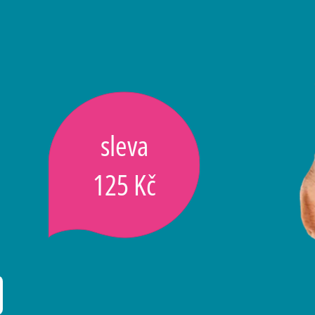
sleva
125 Kč