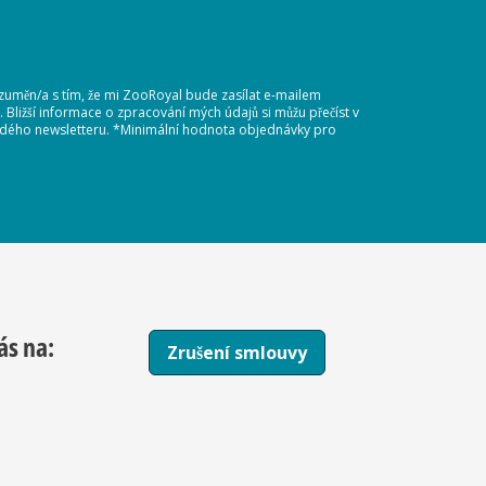
ozuměn/a s tím, že mi ZooRoyal bude zasílat e-mailem
Bližší informace o zpracování mých údajů si můžu přečíst v
každého newsletteru. *Minimální hodnota objednávky pro
ás na:
Zrušení smlouvy