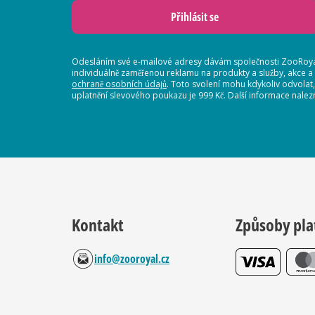
Přihlásit se
Odesláním své e-mailové adresy dávám společnosti ZooRoyal
individuálně zaměřenou reklamu na produkty a služby, akce a
ochraně osobních údajů
. Toto svolení mohu kdykoliv odvolat
uplatnění slevového poukazu je 999 Kč. Další informace nalez
Kontakt
Způsoby pla
info@zooroyal.cz