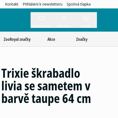
Kontakt
Přihlášení k newsletteru
Spořivá tlapka
Seznam přání
Můj účet
Košík
ZooRoyal značky
Akce
Značky
Trixie škrabadlo
livia se sametem v
barvě taupe 64 cm