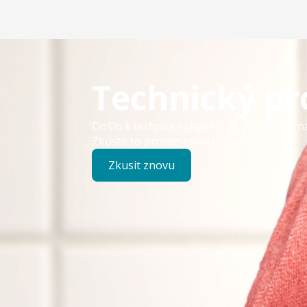
Technický p
Došlo k technické chybě – již pracujeme n
Zkuste to prosím znovu později.
Zkusit znovu