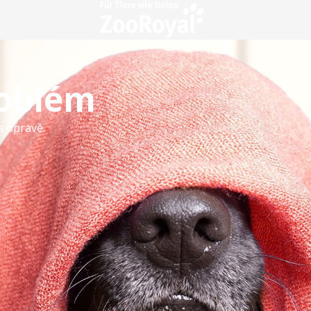
roblém
a opravě.