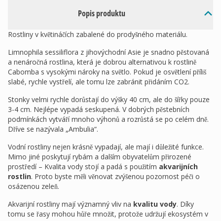
Popis produktu
Rostliny v květináčích zabalené do prodyšného materiálu.
Limnophila sessiliflora z jihovýchodní Asie je snadno pěstovaná
a nenáročná rostlina, která je dobrou alternativou k rostlině
Cabomba s vysokými nároky na světlo. Pokud je osvětlení příliš
slabé, rychle vystřelí, ale tomu lze zabránit přidáním CO2.
Stonky velmi rychle dorůstají do výšky 40 cm, ale do šířky pouze
3-4 cm. Nejlépe vypadá seskupená. V dobrých pěstebních
podmínkách vytváří mnoho výhonů a rozrůstá se po celém dně.
Dříve se nazývala „Ambulia“.
Vodní rostliny nejen krásně vypadají, ale mají i důležité funkce.
Mimo jiné poskytují rybám a dalším obyvatelům přirozené
prostředí – Kvalita vody stojí a padá s použitím
akvarijních
rostlin
. Proto byste měli věnovat zvýšenou pozornost péči o
osázenou zeleň.
Akvarijní rostliny mají významný vliv na
kvalitu vody
. Díky
tomu se řasy mohou hůře množit, protože udržují ekosystém v