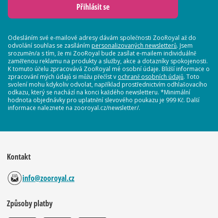
Přihlásit se
Odesláním své e-mailové adresy dávám společnosti ZooRoyal až do
odvolání souhlas se zasíláním
personalizovaných newsletterů
. Jsem
srozuměn/a s tím, že mi ZooRoyal bude zasílat e-mailem individuálně
zaměřenou reklamu na produkty a služby, akce a dotazníky spokojenosti.
K tomuto účelu zpracovává ZooRoyal mé osobní údaje. Bližší informace o
zpracování mých údajů si můžu přečíst v
ochraně osobních údajů
. Toto
svolení mohu kdykoliv odvolat, například prostřednictvím odhlašovacího
odkazu, který se nachází na konci každého newsletteru. *Minimální
hodnota objednávky pro uplatnění slevového poukazu je 999 Kč. Další
informace naleznete na zooroyal.cz/newsletter/.
Kontakt
info@zooroyal.cz
Způsoby platby