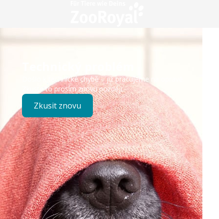
Technický problém
Došlo k technické chybě – již pracujeme na opravě.
Zkuste to prosím znovu později.
Zkusit znovu