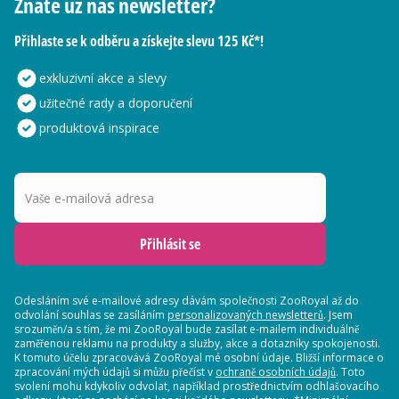
Znáte už náš newsletter?
Přihlaste se k odběru a získejte slevu 125 Kč*!
exkluzivní akce a slevy
užitečné rady a doporučení
produktová inspirace
Vaše e-mailová adresa
Přihlásit se
Odesláním své e-mailové adresy dávám společnosti ZooRoyal až do
odvolání souhlas se zasíláním
personalizovaných newsletterů
. Jsem
srozuměn/a s tím, že mi ZooRoyal bude zasílat e-mailem individuálně
zaměřenou reklamu na produkty a služby, akce a dotazníky spokojenosti.
K tomuto účelu zpracovává ZooRoyal mé osobní údaje. Bližší informace o
zpracování mých údajů si můžu přečíst v
ochraně osobních údajů
. Toto
svolení mohu kdykoliv odvolat, například prostřednictvím odhlašovacího