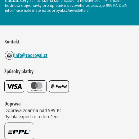
odkazu, který se nachází na konci každého newsletteru. *Minimální
hodnota objednávky pro uplatnění slevového poukazu je 999 Kč. Další
informace naleznete na zooroyal.cz/newsletter/.
Kontakt
info@zooroyal.cz
Způsoby platby
Doprava
Doprava zdarma nad 999 Kč
Rychlá expedice a doručení