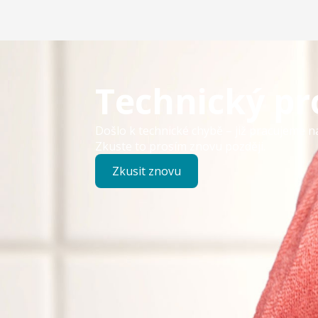
Technický p
Došlo k technické chybě – již pracujeme n
Zkuste to prosím znovu později.
Zkusit znovu