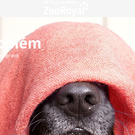
roblém
a opravě.