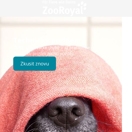
Technický problém
Došlo k technické chybě – již pracujeme na opravě.
Zkuste to prosím znovu později.
Zkusit znovu