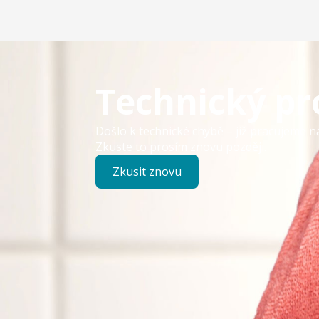
Technický p
Došlo k technické chybě – již pracujeme n
Zkuste to prosím znovu později.
Zkusit znovu