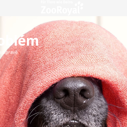
roblém
a opravě.