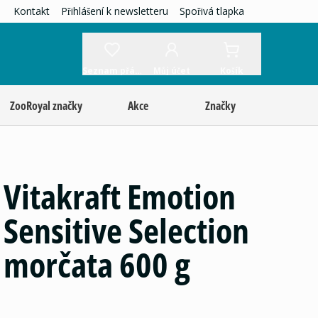
Kontakt
Přihlášení k newsletteru
Spořivá tlapka
Seznam přání
Můj účet
Košík
ZooRoyal značky
Akce
Značky
Vitakraft Emotion
Sensitive Selection
morčata 600 g