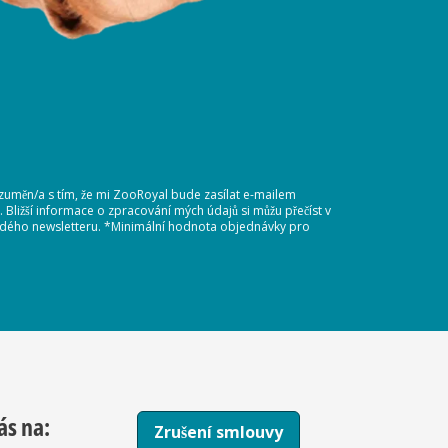
ozuměn/a s tím, že mi ZooRoyal bude zasílat e-mailem
Bližší informace o zpracování mých údajů si můžu přečíst v
každého newsletteru. *Minimální hodnota objednávky pro
ás na:
Zrušení smlouvy