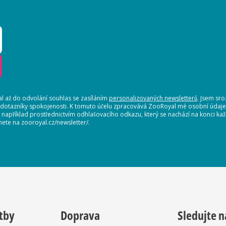
 až do odvolání souhlas se zasíláním
personalizovaných newsletterů
. Jsem sr
 dotazníky spokojenosti. K tomuto účelu zpracovává ZooRoyal mé osobní údaje. 
, například prostřednictvím odhlašovacího odkazu, který se nachází na konci 
nete na zooroyal.cz/newsletter/.
tby
Doprava
Sledujte n