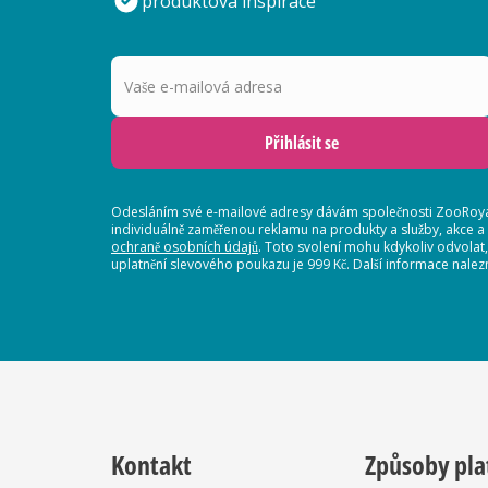
produktová inspirace
Vaše e-mailová adresa
Přihlásit se
Odesláním své e-mailové adresy dávám společnosti ZooRoyal
individuálně zaměřenou reklamu na produkty a služby, akce a
ochraně osobních údajů
. Toto svolení mohu kdykoliv odvolat
uplatnění slevového poukazu je 999 Kč. Další informace nalez
Kontakt
Způsoby pla