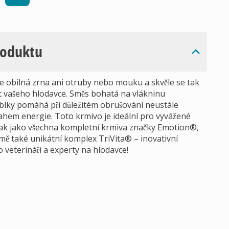
roduktu
e obilná zrna ani otruby nebo mouku a skvěle se tak
vot vašeho hlodavce. Směs bohatá na vlákninu
jablky pomáhá při důležitém obrušování neustále
ahem energie. Toto krmivo je ideální pro vyvážené
Tak jako všechna kompletní krmiva značky Emotion®,
ě také unikátní komplex TriVita® – inovativní
o veterináři a experty na hlodavce!