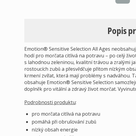
Popis p
Emotion® Sensitive Selection All Ages neobsahuj
hodí pro morčata citlivá na potravu – po celý ži
s lahodnou zeleninou, kvalitní trávou a zralými 
rostoucích zubů a přesvědčuje přitom nízkým obs
krmení zvířat, která mají problémy s nadváhou. 
obsahuje Emotion® Sensitive Selection samozřejm
doplněk pro vitální a zdravý život morčat. Vyvinut
Podrobnosti produktu
:
pro morčata citlivá na potravu
pomáhá při obrušování zubů
nízký obsah energie