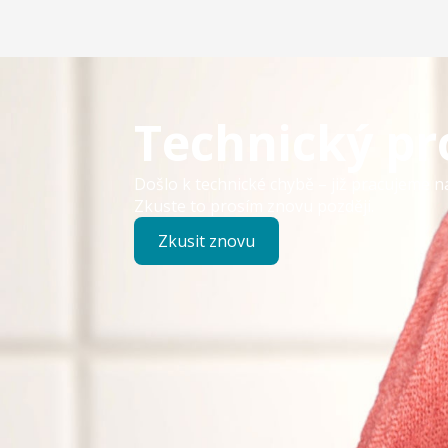
Technický p
Došlo k technické chybě – již pracujeme n
Zkuste to prosím znovu později.
Zkusit znovu