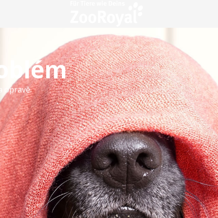
roblém
a opravě.