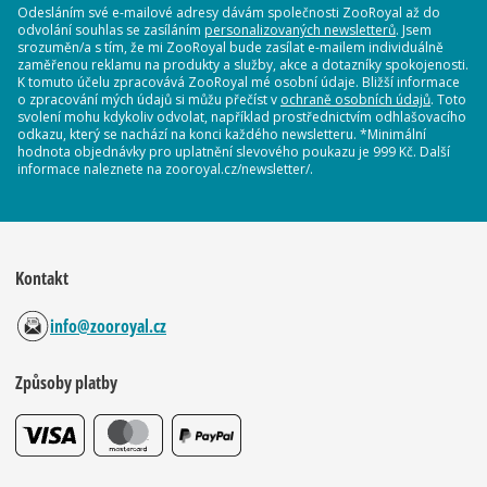
Odesláním své e-mailové adresy dávám společnosti ZooRoyal až do
odvolání souhlas se zasíláním
personalizovaných newsletterů
. Jsem
srozuměn/a s tím, že mi ZooRoyal bude zasílat e-mailem individuálně
zaměřenou reklamu na produkty a služby, akce a dotazníky spokojenosti.
K tomuto účelu zpracovává ZooRoyal mé osobní údaje. Bližší informace
o zpracování mých údajů si můžu přečíst v
ochraně osobních údajů
. Toto
svolení mohu kdykoliv odvolat, například prostřednictvím odhlašovacího
odkazu, který se nachází na konci každého newsletteru. *Minimální
hodnota objednávky pro uplatnění slevového poukazu je 999 Kč. Další
informace naleznete na zooroyal.cz/newsletter/.
Kontakt
info@zooroyal.cz
Způsoby platby