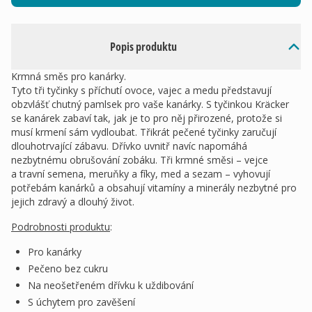
Popis produktu
Krmná směs pro kanárky.
Tyto tři tyčinky s příchutí ovoce, vajec a medu představují
obzvlášť chutný pamlsek pro vaše kanárky. S tyčinkou Kräcker
se kanárek zabaví tak, jak je to pro něj přirozené, protože si
musí krmení sám vydloubat. Třikrát pečené tyčinky zaručují
dlouhotrvající zábavu. Dřívko uvnitř navíc napomáhá
nezbytnému obrušování zobáku. Tři krmné směsi – vejce
a travní semena, meruňky a fíky, med a sezam – vyhovují
potřebám kanárků a obsahují vitamíny a minerály nezbytné pro
jejich zdravý a dlouhý život.
Podrobnosti produktu
:
Pro kanárky
Pečeno bez cukru
Na neošetřeném dřívku k uždibování
S úchytem pro zavěšení