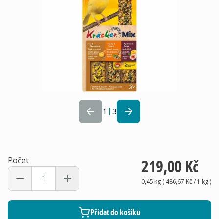
1
3
Počet
219,00 Kč
0,45 kg
(
486,67 Kč
/ 1
kg
)
Přidat do košíku