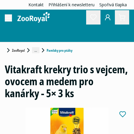
Kontakt
Přihlášení k newsletteru
Spořivá tlapka
...
ZooRoyal
Pamlsky pro ptáky
Vitakraft krekry trio s vejcem,
ovocem a medem pro
kanárky - 5× 3 ks