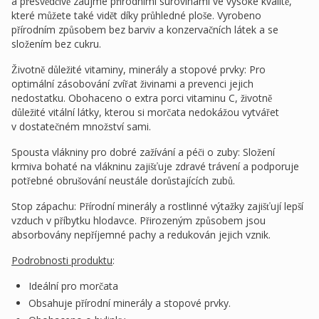
a přesvědčivě zaujme přírodními surovinami ve vysoké kvalitě,
které můžete také vidět díky průhledné ploše. Vyrobeno
přírodním způsobem bez barviv a konzervačních látek a se
složením bez cukru.
Životně důležité vitaminy, minerály a stopové prvky: Pro
optimální zásobování zvířat živinami a prevenci jejich
nedostatku. Obohaceno o extra porci vitaminu C, životně
důležité vitální látky, kterou si morčata nedokážou vytvářet
v dostatečném množství sami.
Spousta vlákniny pro dobré zažívání a péči o zuby: Složení
krmiva bohaté na vlákninu zajišťuje zdravé trávení a podporuje
potřebné obrušování neustále dorůstajících zubů.
Stop zápachu: Přírodní minerály a rostlinné výtažky zajišťují lepší
vzduch v příbytku hlodavce. Přirozeným způsobem jsou
absorbovány nepříjemné pachy a redukován jejich vznik.
Podrobnosti produktu
:
Ideální pro morčata
Obsahuje přírodní minerály a stopové prvky.