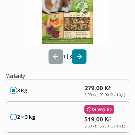
1
3
Varianty
279,00 Kč
3 kg
3,00 kg
(
93,00 Kč
/ 1
kg
)
Cenový tip
2 × 3 kg
519,00 Kč
6,00 kg
(
86,50 Kč
/ 1
kg
)