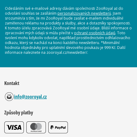
Odesláním své e-mailové adresy dávám společnosti ZooRoyal až do
odvolání souhlas se zasíláním
personalizovaných newsletterů
. Jsem
srozuměn/a s tím, že mi ZooRoyal bude zasílat e-mailem individuálně
zaměřenou reklamu na produkty a služby, akce a dotazníky spokojenosti.
K tomuto účelu zpracovává ZooRoyal mé osobní údaje. Bližší informace o
zpracování mých údajů si můžu přečíst v
ochraně osobních údajů
. Toto
svolení mohu kdykoliv odvolat, například prostřednictvím odhlašovacího
odkazu, který se nachází na konci každého newsletteru. *Minimální
hodnota objednávky pro uplatnění slevového poukazu je 999 Kč. Další
informace naleznete na zooroyal.cz/newsletter/.
Kontakt
info@zooroyal.cz
Způsoby platby