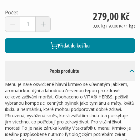
Počet
279,00 Kč
3,00 kg
(
93,00 Kč
/ 1
kg
)
Přidat do košíku
Popis produktu
Menu je naše osvědčené hlavní krmivo se šťavnatým jablkem,
aromatickou dýní a lahodnou červenou řepou pro zdravé
celkové zažívání morčat. Obohaceno o VITA® HERBS, pečlivě
vybranou kompozici cenných bylinek jako tymiánu a máty, květů
ibišku a heřmánku, které mohou podporovat dobré zdraví.
Přirozená, vyvážená směs, která zvířatům chutná a poskytuje
jim všechno, co potřebují pro zdravý život. Pro vitální život
morčat! To je naše záruka kvality Vitakraft® u menu: Krmivo je
ideálně přizpůsobené nutričně fyziologickým potřebám zvířat