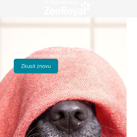
Technický problém
Došlo k technické chybě – již pracujeme na opravě.
Zkuste to prosím znovu později.
Zkusit znovu