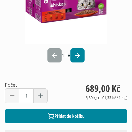
1
8
Počet
689,00 Kč
6,80 kg
(
101,33 Kč
/ 1
kg
)
Přidat do košíku