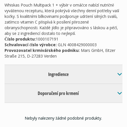
Whiskas Pouch Multipack 1 + výběr v omáčce nabízí nutričně
vyváženou recepturu, která pokrývá všechny denní potřeby vaší
kočky. S kvalitními bílkovinami podporuje udržení silných svalů,
zatímco vitamin C přispívá k posílení přirozené
obranyschopnosti. Každé jídlo je připravováno s láskou a péčí,
aby se z ingrediencí dostalo to nejlepší.
Číslo produktu:
1000107191
Schvalovací číslo výrobce
:
GLN 4008429000003
Provozovatel krmivářského podniku
:
Mars GmbH, Eitzer
Straße 215, D-27283 Verden
Ingredience
Doporučení pro krmení
Nebyly nalezeny žádné podobné produkty.