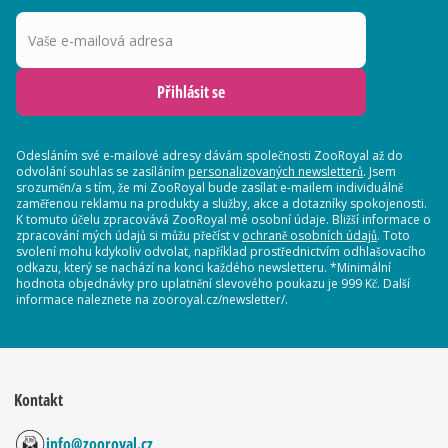
Vaše e-mailová adresa
Přihlásit se
Odesláním své e-mailové adresy dávám společnosti ZooRoyal až do
odvolání souhlas se zasíláním
personalizovaných newsletterů
. Jsem
srozuměn/a s tím, že mi ZooRoyal bude zasílat e-mailem individuálně
zaměřenou reklamu na produkty a služby, akce a dotazníky spokojenosti.
K tomuto účelu zpracovává ZooRoyal mé osobní údaje. Bližší informace o
zpracování mých údajů si můžu přečíst v
ochraně osobních údajů
. Toto
svolení mohu kdykoliv odvolat, například prostřednictvím odhlašovacího
odkazu, který se nachází na konci každého newsletteru. *Minimální
hodnota objednávky pro uplatnění slevového poukazu je 999 Kč. Další
informace naleznete na zooroyal.cz/newsletter/.
Kontakt
info@zooroyal.cz