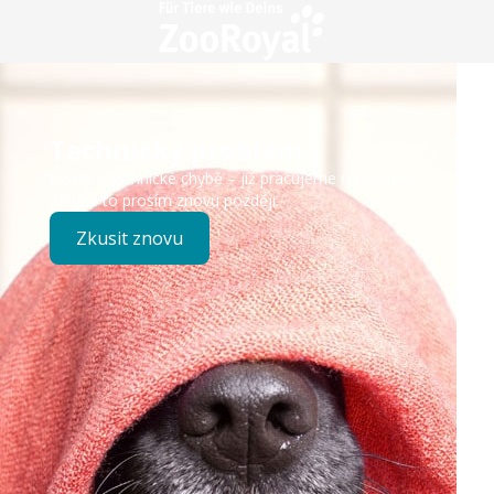
Technický problém
Došlo k technické chybě – již pracujeme na opravě.
Zkuste to prosím znovu později.
Zkusit znovu