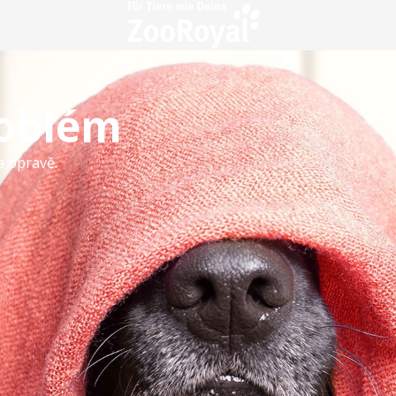
roblém
a opravě.