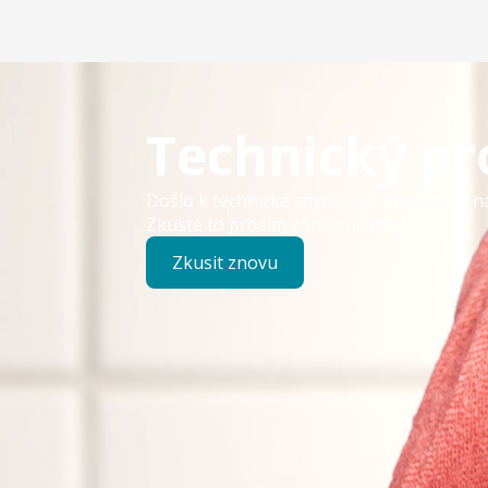
Technický p
Došlo k technické chybě – již pracujeme n
Zkuste to prosím znovu později.
Zkusit znovu