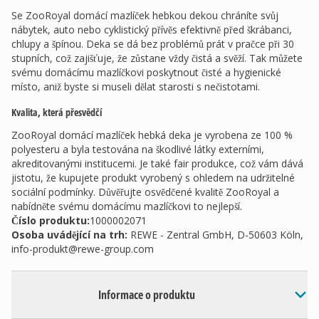
Se ZooRoyal domácí mazlíček hebkou dekou chráníte svůj
nábytek, auto nebo cyklistický přívěs efektivně před škrábanci,
chlupy a špínou. Deka se dá bez problémů prát v pračce při 30
stupních, což zajišťuje, že zůstane vždy čistá a svěží. Tak můžete
svému domácímu mazlíčkovi poskytnout čisté a hygienické
místo, aniž byste si museli dělat starosti s nečistotami.
Kvalita, která přesvědčí
ZooRoyal domácí mazlíček hebká deka je vyrobena ze 100 %
polyesteru a byla testována na škodlivé látky externími,
akreditovanými institucemi. Je také fair produkce, což vám dává
jistotu, že kupujete produkt vyrobený s ohledem na udržitelné
sociální podmínky. Důvěřujte osvědčené kvalitě ZooRoyal a
nabídněte svému domácímu mazlíčkovi to nejlepší.
Číslo produktu:
1000002071
Osoba uvádějící na trh
:
REWE - Zentral GmbH, D-50603 Köln,
info-produkt@rewe-group.com
Informace o produktu