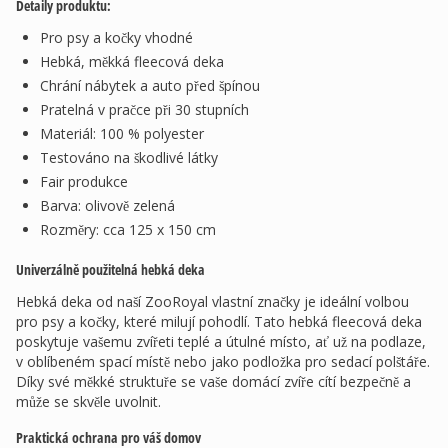
Detaily produktu:
Pro psy a kočky vhodné
Hebká, měkká fleecová deka
Chrání nábytek a auto před špínou
Pratelná v pračce při 30 stupních
Materiál: 100 % polyester
Testováno na škodlivé látky
Fair produkce
Barva: olivově zelená
Rozměry: cca 125 x 150 cm
Univerzálně použitelná hebká deka
Hebká deka od naší ZooRoyal vlastní značky je ideální volbou
pro psy a kočky, které milují pohodlí. Tato hebká fleecová deka
poskytuje vašemu zvířeti teplé a útulné místo, ať už na podlaze,
v oblíbeném spací místě nebo jako podložka pro sedací polštáře.
Díky své měkké struktuře se vaše domácí zvíře cítí bezpečně a
může se skvěle uvolnit.
Praktická ochrana pro váš domov