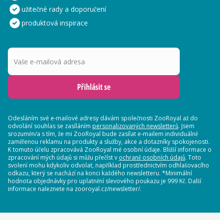
užitečné rady a doporučení
produktová inspirace
Vaše e-mailová adresa
Přihlásit se
Odesláním své e-mailové adresy dávám společnosti ZooRoyal až do
odvolání souhlas se zasíláním
personalizovaných newsletterů
. Jsem
srozuměn/a s tím, že mi ZooRoyal bude zasílat e-mailem individuálně
zaměřenou reklamu na produkty a služby, akce a dotazníky spokojenosti.
K tomuto účelu zpracovává ZooRoyal mé osobní údaje. Bližší informace o
zpracování mých údajů si můžu přečíst v
ochraně osobních údajů
. Toto
svolení mohu kdykoliv odvolat, například prostřednictvím odhlašovacího
odkazu, který se nachází na konci každého newsletteru. *Minimální
hodnota objednávky pro uplatnění slevového poukazu je 999 Kč. Další
informace naleznete na zooroyal.cz/newsletter/.