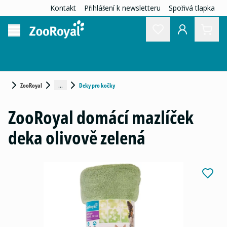
Kontakt
Přihlášení k newsletteru
Spořivá tlapka
...
ZooRoyal
Deky pro kočky
ZooRoyal domácí mazlíček
deka olivově zelená