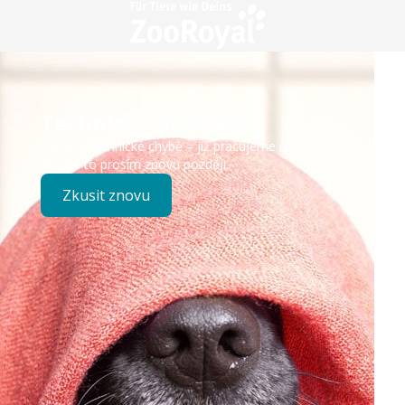
Technický problém
Došlo k technické chybě – již pracujeme na opravě.
Zkuste to prosím znovu později.
Zkusit znovu