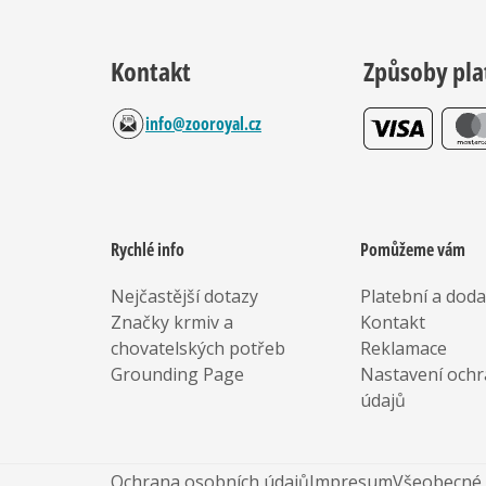
Kontakt
Způsoby pla
info@zooroyal.cz
Rychlé info
Pomůžeme vám
Nejčastější dotazy
Platební a dod
Značky krmiv a
Kontakt
chovatelských potřeb
Reklamace
Grounding Page
Nastavení ochr
údajů
Ochrana osobních údajů
Impresum
Všeobecné