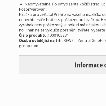
Neomyvatelná. Po umytí šanta kočičí ztrácí úč
Pozor/varování:
Hračka pro zvířata! Při hře na vašeho mazlíčka do
nenechte zvíře hrát si s poškozenou hračkou. Hro
výrobek není poškozený, a pokud má nějakou záv
ho, jinak nelze vyloučit poranění zvířete. Vyberte
Číslo produktu:
1000105231
Osoba uvádějící na trh
:
REWE – Zentral GmbH, 5
group.com
Informace 