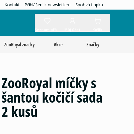
Kontakt
Přihlášení k newsletteru
Spořivá tlapka
Seznam přání
Můj účet
Košík
ZooRoyal značky
Akce
Značky
ZooRoyal míčky s
šantou kočičí sada
2 kusů