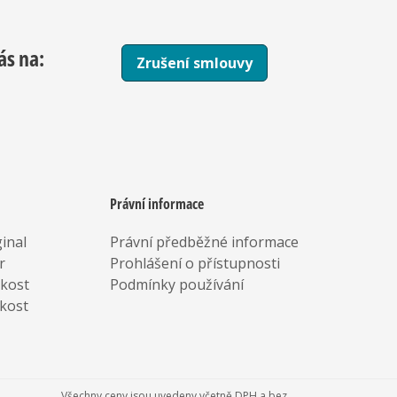
ás na:
Zrušení smlouvy
Právní informace
inal
Právní předběžné informace
r
Prohlášení o přístupnosti
rkost
Podmínky používání
kost
Všechny ceny jsou uvedeny včetně DPH a bez