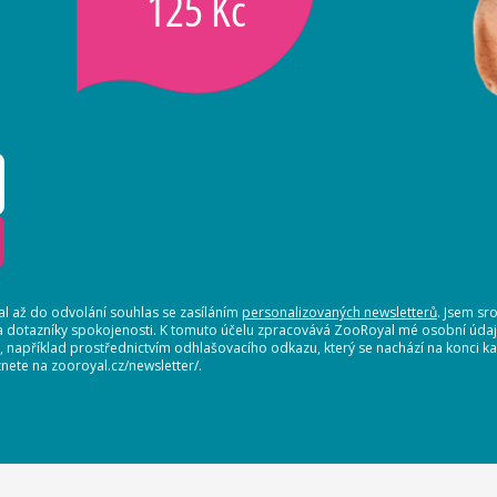
125 Kč
 až do odvolání souhlas se zasíláním
personalizovaných newsletterů
. Jsem sr
a dotazníky spokojenosti. K tomuto účelu zpracovává ZooRoyal mé osobní údaje.
t, například prostřednictvím odhlašovacího odkazu, který se nachází na konci
nete na zooroyal.cz/newsletter/.