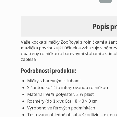
Popis p
Vaše kočka si míčky ZooRoyal s rolničkami a šant
mazlíčka povzbuzující účinek a vzbuzuje v něm z
opatřeny rolničkou a barevnými stuhami a stimul
zaplesá.
Podrobnosti produktu:
Míčky s barevnými stuhami
S šantou kočičí a integrovanou rolničkou
Materiál: 98 % polyester, 2 % plast
Rozměry (d x š x v): Cca 18 × 3 × 3 cm
Vyrobeno ve férových podmínkách
Testováno ohledně obsahu škodlivin – extern