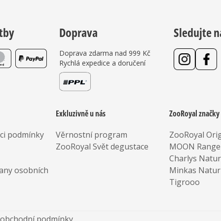
tby
Doprava
Sledujte n
Doprava zdarma nad 999 Kč
Rychlá expedice a doručení
Exkluzivně u nás
ZooRoyal značky
aci podmínky
Věrnostní program
ZooRoyal Orig
ZooRoyal Svět degustace
MOON Range
Charlys Natu
any osobních
Minkas Natur
Tigrooo
 obchodní podmínky