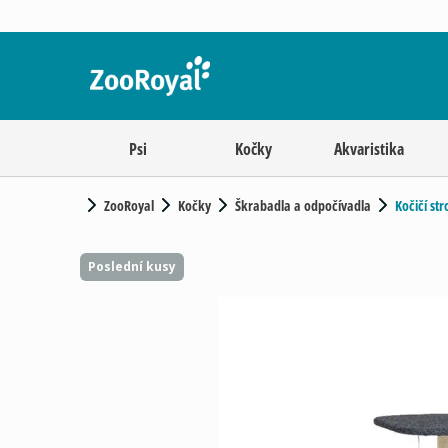
Psi
Kočky
Akvaristika
ZooRoyal
Kočky
Škrabadla a odpočívadla
Kočičí st
Poslední kusy