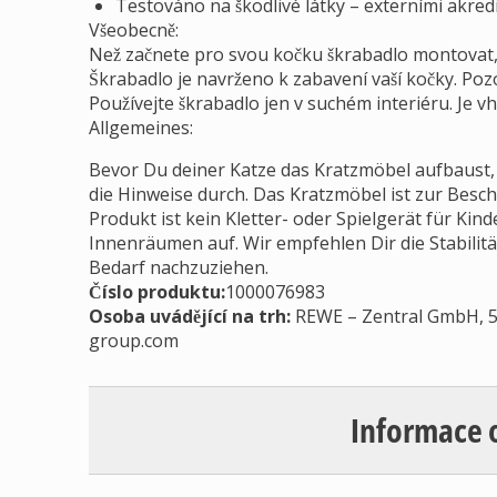
Testováno na škodlivé látky – externími akred
Všeobecně:
Než začnete pro svou kočku škrabadlo montovat, 
Škrabadlo je navrženo k zabavení vaší kočky. Pozo
Používejte škrabadlo jen v suchém interiéru. Je 
Allgemeines:
Bevor Du deiner Katze das Kratzmöbel aufbaust,
die Hinweise durch. Das Kratzmöbel ist zur Besch
Produkt ist kein Kletter- oder Spielgerät für Kind
Innenräumen auf. Wir empfehlen Dir die Stabilit
Bedarf nachzuziehen.
Číslo produktu:
1000076983
Osoba uvádějící na trh
:
REWE – Zentral GmbH, 5
group.com
Informace 