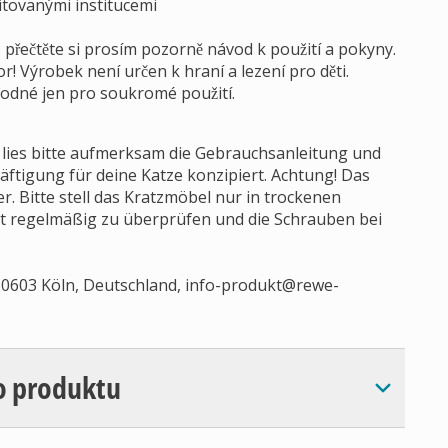
itovanými institucemi
přečtěte si prosím pozorně návod k použití a pokyny.
r! Výrobek není určen k hraní a lezení pro děti.
vhodné jen pro soukromé použití.
 lies bitte aufmerksam die Gebrauchsanleitung und
äftigung für deine Katze konzipiert. Achtung! Das
er. Bitte stell das Kratzmöbel nur in trockenen
ät regelmäßig zu überprüfen und die Schrauben bei
0603 Köln, Deutschland,
info-produkt@rewe-
o produktu