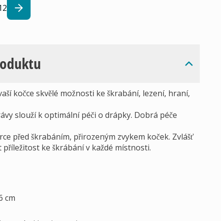
12
roduktu
ší kočce skvělé možnosti ke škrabání, lezení, hraní,
ávy slouží k optimální péči o drápky. Dobrá péče
rce před škrabáním, přirozeným zvykem koček. Zvlášť
říležitost ke škrábání v každé místnosti.
36 cm