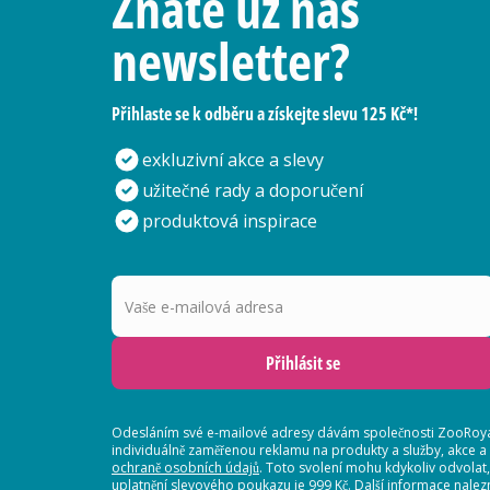
Znáte už náš
newsletter?
Přihlaste se k odběru a získejte slevu 125 Kč*!
exkluzivní akce a slevy
užitečné rady a doporučení
produktová inspirace
Vaše e-mailová adresa
Přihlásit se
Odesláním své e-mailové adresy dávám společnosti ZooRoyal
individuálně zaměřenou reklamu na produkty a služby, akce a
ochraně osobních údajů
. Toto svolení mohu kdykoliv odvolat
uplatnění slevového poukazu je 999 Kč. Další informace nalez