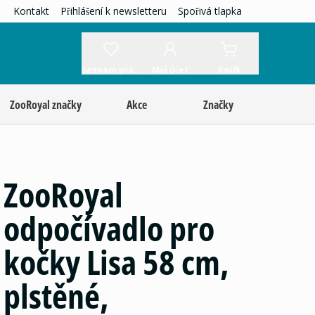
Kontakt
Přihlášení k newsletteru
Spořivá tlapka
Seznam přání
Můj účet
Košík
ZooRoyal značky
Akce
Značky
ZooRoyal
odpočívadlo pro
kočky Lisa 58 cm,
plstěné,