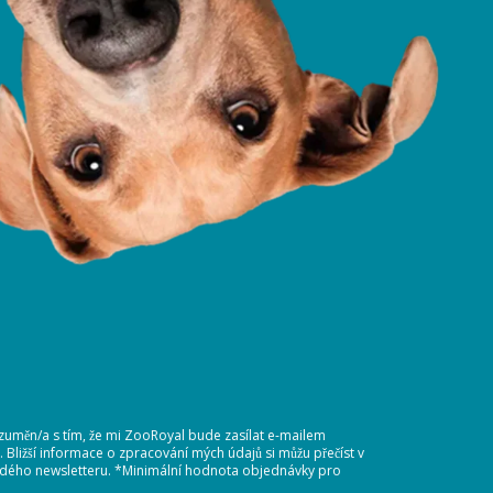
ozuměn/a s tím, že mi ZooRoyal bude zasílat e-mailem
Bližší informace o zpracování mých údajů si můžu přečíst v
každého newsletteru. *Minimální hodnota objednávky pro