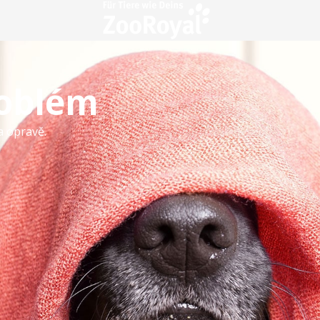
roblém
a opravě.