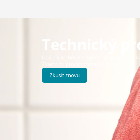
Technický p
Došlo k technické chybě – již pracujeme n
Zkuste to prosím znovu později.
Zkusit znovu