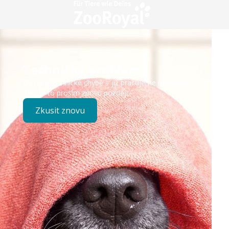
Technický problém
Došlo k technické chybě – již pracujeme na opravě.
Zkuste to prosím znovu později.
Zkusit znovu