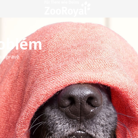
roblém
a opravě.