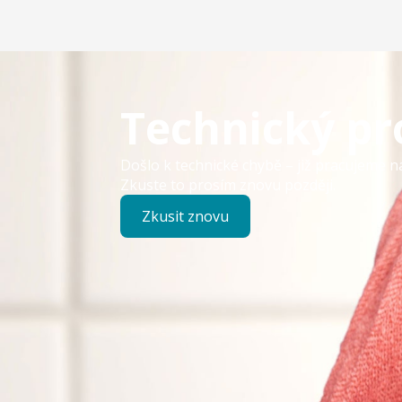
Technický p
Došlo k technické chybě – již pracujeme n
Zkuste to prosím znovu později.
Zkusit znovu