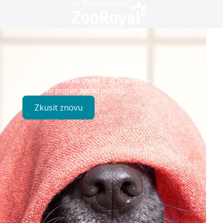
Technický problém
Došlo k technické chybě – již pracujeme na opravě.
Zkuste to prosím znovu později.
Zkusit znovu