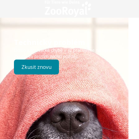
Technický problém
Došlo k technické chybě – již pracujeme na opravě.
Zkuste to prosím znovu později.
Zkusit znovu