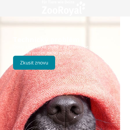
Technický problém
Došlo k technické chybě – již pracujeme na opravě.
Zkuste to prosím znovu později.
Zkusit znovu