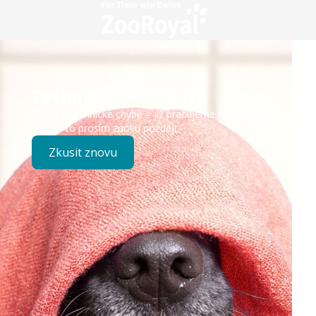
Technický problém
Došlo k technické chybě – již pracujeme na opravě.
Zkuste to prosím znovu později.
Zkusit znovu