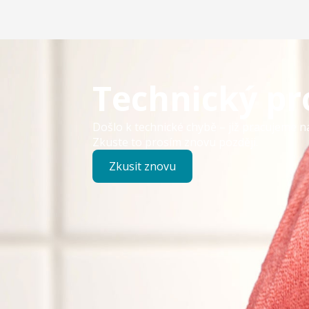
Technický p
Došlo k technické chybě – již pracujeme n
Zkuste to prosím znovu později.
Zkusit znovu