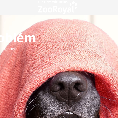
roblém
a opravě.