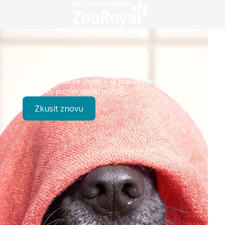
Technický problém
Došlo k technické chybě – již pracujeme na opravě.
Zkuste to prosím znovu později.
Zkusit znovu