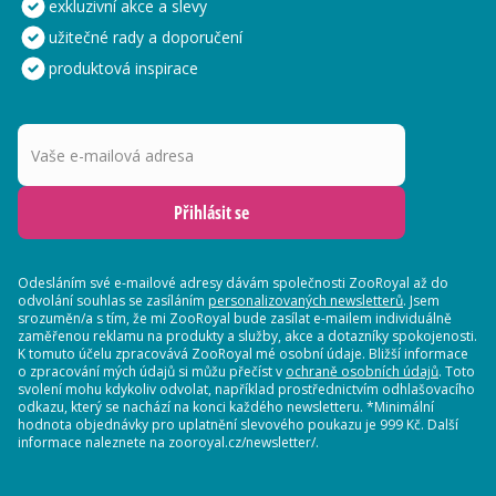
exkluzivní akce a slevy
užitečné rady a doporučení
produktová inspirace
Vaše e-mailová adresa
Přihlásit se
Odesláním své e-mailové adresy dávám společnosti ZooRoyal až do
odvolání souhlas se zasíláním
personalizovaných newsletterů
. Jsem
srozuměn/a s tím, že mi ZooRoyal bude zasílat e-mailem individuálně
zaměřenou reklamu na produkty a služby, akce a dotazníky spokojenosti.
K tomuto účelu zpracovává ZooRoyal mé osobní údaje. Bližší informace
o zpracování mých údajů si můžu přečíst v
ochraně osobních údajů
. Toto
svolení mohu kdykoliv odvolat, například prostřednictvím odhlašovacího
odkazu, který se nachází na konci každého newsletteru. *Minimální
hodnota objednávky pro uplatnění slevového poukazu je 999 Kč. Další
informace naleznete na zooroyal.cz/newsletter/.