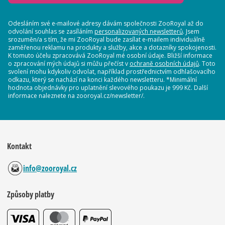
Odesláním své e-mailové adresy dávám společnosti ZooRoyal až do
odvolání souhlas se zasíláním
personalizovaných newsletterů
. Jsem
srozuměn/a s tím, že mi ZooRoyal bude zasílat e-mailem individuálně
zaměřenou reklamu na produkty a služby, akce a dotazníky spokojenosti.
K tomuto účelu zpracovává ZooRoyal mé osobní údaje. Bližší informace
o zpracování mých údajů si můžu přečíst v
ochraně osobních údajů
. Toto
svolení mohu kdykoliv odvolat, například prostřednictvím odhlašovacího
odkazu, který se nachází na konci každého newsletteru. *Minimální
hodnota objednávky pro uplatnění slevového poukazu je 999 Kč. Další
informace naleznete na zooroyal.cz/newsletter/.
Kontakt
info@zooroyal.cz
Způsoby platby