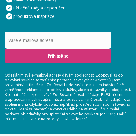
užitečné rady a doporučení
produktová inspirace
Vaše e-mailová adresa
Přihlásit se
Odesláním své e-mailové adresy dávám společnosti ZooRoyal až do
odvolání souhlas se zasíláním
personalizovaných newsletterů
. Jsem
srozuměn/a s tím, že mi ZooRoyal bude zasílat e-mailem individuálně
zaměřenou reklamu na produkty a služby, akce a dotazníky spokojenosti.
K tomuto účelu zpracovává ZooRoyal mé osobní údaje. Bližší informace
o zpracování mých údajů si můžu přečíst v
ochraně osobních údajů
. Toto
svolení mohu kdykoliv odvolat, například prostřednictvím odhlašovacího
odkazu, který se nachází na konci každého newsletteru. *Minimální
hodnota objednávky pro uplatnění slevového poukazu je 999 Kč. Další
informace naleznete na zooroyal.cz/newsletter/.