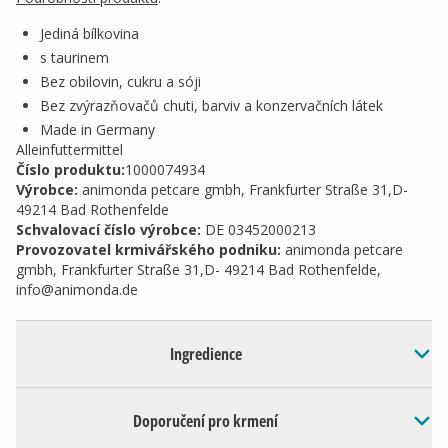
Jediná bílkovina
s taurinem
Bez obilovin, cukru a sóji
Bez zvýrazňovačů chuti, barviv a konzervačních látek
Made in Germany
Alleinfuttermittel
Číslo produktu:
1000074934
Výrobce
:
animonda petcare gmbh, Frankfurter Straße 31,D-
49214 Bad Rothenfelde
Schvalovací číslo výrobce
:
DE 03452000213
Provozovatel krmivářského podniku
:
animonda petcare
gmbh, Frankfurter Straße 31,D- 49214 Bad Rothenfelde,
info@animonda.de
Ingredience
Doporučení pro krmení