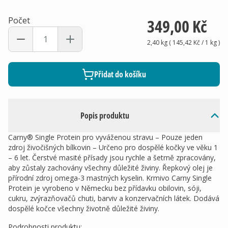
Počet
349,00 Kč
2,40 kg
(
145,42 Kč
/ 1
kg
)
Přidat do košíku
Popis produktu
Carny® Single Protein pro vyváženou stravu – Pouze jeden
zdroj živočišných bílkovin – Určeno pro dospělé kočky ve věku 1
– 6 let. Čerstvé masité přísady jsou rychle a šetrně zpracovány,
aby zůstaly zachovány všechny důležité živiny. Řepkový olej je
přírodní zdroj omega-3 mastných kyselin. Krmivo Carny Single
Protein je vyrobeno v Německu bez přídavku obilovin, sóji,
cukru, zvýrazňovačů chuti, barviv a konzervačních látek. Dodává
dospělé kočce všechny životně důležité živiny.
Podrobnosti produktu
: