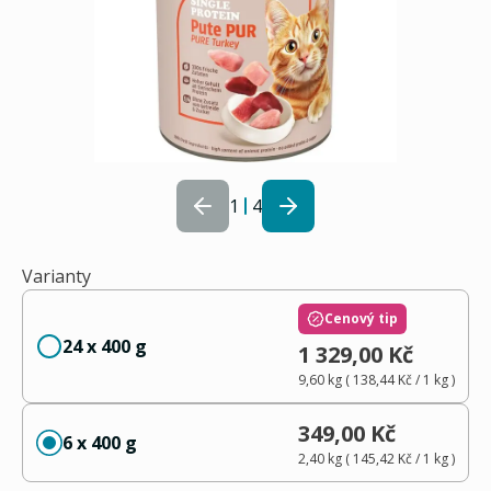
1
4
Varianty
Cenový tip
24 x 400 g
1 329,00 Kč
9,60 kg
(
138,44 Kč
/ 1
kg
)
349,00 Kč
6 x 400 g
2,40 kg
(
145,42 Kč
/ 1
kg
)