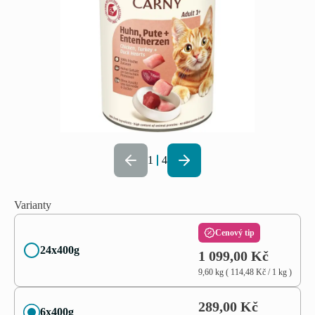
1
4
Varianty
Cenový tip
24x400g
1 099,00 Kč
9,60 kg
(
114,48 Kč
/ 1
kg
)
289,00 Kč
6x400g