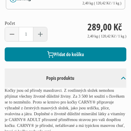
2,40 kg
(
120,42 Kč
/ 1
kg
)
289,00 Kč
Počet
2,40 kg
(
120,42 Kč
/ 1
kg
)
Přidat do košíku
Popis produktu
Kočky jsou od přírody masožravci. Z rostlinných složek nemohou
přijímat všechny životně důležité živiny. Za 3 500 let soužití s člověkem
se to nezměnilo. Proto se krmivo pro kočky CARNY® připravuje
výhradně z čerstvých masových složek, jako jsou srdíčka, plíce,
svalovina a játra. Doplněné o životně důležité minerální látky a vitamíny
je CARNY® ADULT přirozeně přiměřenou stravou pro vaši dospělou
kočku. CARNY® je přírodní, nefalšované a má typickou masovou chuť,