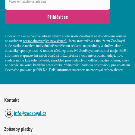
Přihlásit se
Odesláním své e-mailové adresy dávám společnosti ZooRoyal až do odvolání souhlas
se zasíláním
personalizovaných newsletterů
. Jsem srozuměn/a s tím, že mi ZooRoyal
bude zasílat e-mailem individuálně zaměřenou reklamu na produkty a služby, akce a
dotazníky spokojenosti. K tomuto účelu zpracovává ZooRoyal mé osobní údaje. Bližší
informace o zpracování mých údajů si můžu přečíst v
ochraně osobních údajů
. Toto
svolení mohu kdykoliv odvolat, například prostřednictvím odhlašovacího odkazu, který
se nachází na konci každého newsletteru. *Minimální hodnota objednávky pro uplatnění
slevového poukazu je 999 Kč. Další informace naleznete na zooroyal.cz/newsletter/.
Kontakt
info@zooroyal.cz
Způsoby platby