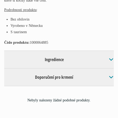
které si kočky nade vše cení.
Podrobnosti produktu
:
Bez obilovin
Vyrobeno v Německu
S taurinem
Číslo produktu:
1000064885
Ingredience
Doporučení pro krmení
Nebyly nalezeny žádné podobné produkty.