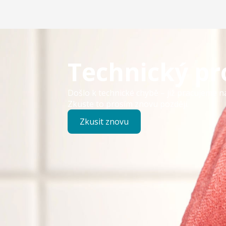
Technický p
Došlo k technické chybě – již pracujeme n
Zkuste to prosím znovu později.
Zkusit znovu