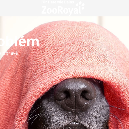
roblém
a opravě.