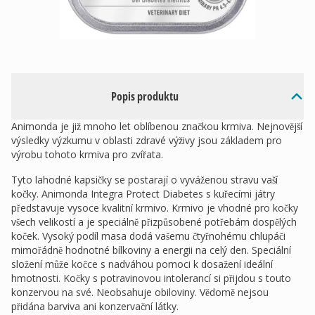
Popis produktu
Animonda je již mnoho let oblíbenou značkou krmiva. Nejnovější
výsledky výzkumu v oblasti zdravé výživy jsou základem pro
výrobu tohoto krmiva pro zvířata.
Tyto lahodné kapsičky se postarají o vyváženou stravu vaší
kočky. Animonda Integra Protect Diabetes s kuřecími játry
představuje vysoce kvalitní krmivo. Krmivo je vhodné pro kočky
všech velikostí a je speciálně přizpůsobené potřebám dospělých
koček. Vysoký podíl masa dodá vašemu čtyřnohému chlupáči
mimořádně hodnotné bílkoviny a energii na celý den. Speciální
složení může kočce s nadváhou pomoci k dosažení ideální
hmotnosti. Kočky s potravinovou intolerancí si přijdou s touto
konzervou na své. Neobsahuje obiloviny. Vědomě nejsou
přidána barviva ani konzervační látky.