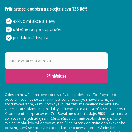
Přihlaste se k odběru a získejte slevu 125 Kč*!
exkluzivní akce a slevy
užitečné rady a doporučení
produktová inspirace
Vaše e-mailová adresa
Přihlásit se
Odesláním své e-mailové adresy dávám společnosti ZooRoyal až do
odvolání souhlas se zasíláním
personalizovaných newsletterů
. Jsem
srozuměn/a s tím, že mi ZooRoyal bude zasílat e-mailem individuálně
zaměřenou reklamu na produkty a služby, akce a dotazníky spokojenosti.
K tomuto účelu zpracovává ZooRoyal mé osobní údaje. Bližší informace o
zpracování mých údajů si můžu přečíst v
ochraně osobních údajů
. Toto
svolení mohu kdykoliv odvolat, například prostřednictvím odhlašovacího
odkazu, který se nachází na konci každého newsletteru. *Minimální