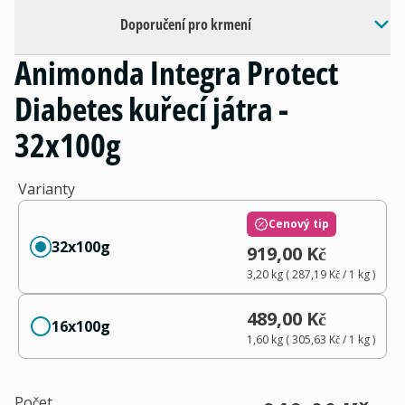
Doporučení pro krmení
Animonda Integra Protect
Diabetes kuřecí játra -
32x100g
Varianty
Cenový tip
32x100g
919,00 Kč
3,20 kg
(
287,19 Kč
/ 1
kg
)
489,00 Kč
16x100g
1,60 kg
(
305,63 Kč
/ 1
kg
)
Počet