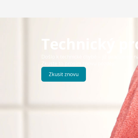
Technický p
Došlo k technické chybě – již pracujeme n
Zkuste to prosím znovu později.
Zkusit znovu