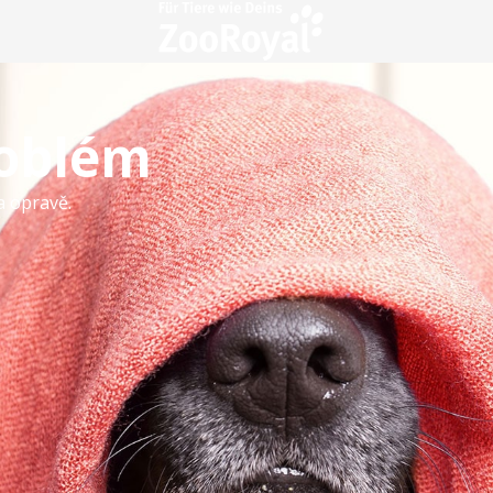
roblém
a opravě.