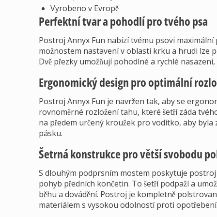
Vyrobeno v Evropě
Perfektní tvar a pohodlí pro tvého psa
Postroj Annyx Fun nabízí tvému psovi maximální p
možnostem nastavení v oblasti krku a hrudi lze p
Dvě přezky umožňují pohodlné a rychlé nasazení, t
Ergonomický design pro optimální rozlo
Postroj Annyx Fun je navržen tak, aby se ergonomi
rovnoměrné rozložení tahu, které šetří záda tvého
na předem určený kroužek pro vodítko, aby byla z
pásku.
Šetrná konstrukce pro větší svobodu p
S dlouhým podprsním mostem poskytuje postroj 
pohyb předních končetin. To šetří podpaží a um
běhu a dovádění. Postroj je kompletně polstrova
materiálem s vysokou odolností proti opotřebení