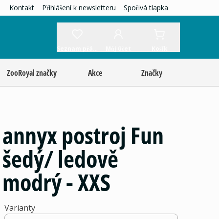
Kontakt
Přihlášení k newsletteru
Spořivá tlapka
Seznam přání
Můj účet
Košík
ZooRoyal značky
Akce
Značky
annyx postroj Fun
šedý/ ledově
modrý - XXS
Varianty