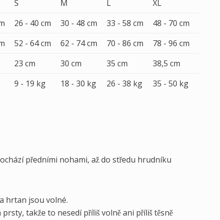
S
M
L
XL
cm
26 - 40 cm
30 - 48 cm
33 - 58 cm
48 - 70 cm
cm
52 - 64 cm
62 - 74 cm
70 - 86 cm
78 - 96 cm
23 cm
30 cm
35 cm
38,5 cm
9 - 19 kg
18 - 30 kg
26 - 38 kg
35 - 50 kg
rochází předními nohami, až do středu hrudníku
a hrtan jsou volné.
ty, takže to nesedí příliš volně ani příliš těsně