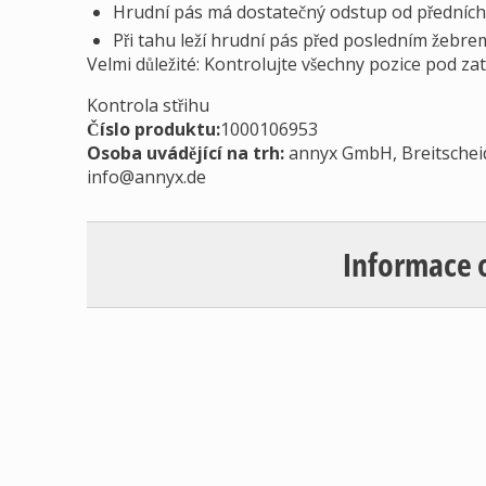
Hrudní pás má dostatečný odstup od předních
Při tahu leží hrudní pás před posledním žebre
Velmi důležité: Kontrolujte všechny pozice pod z
Kontrola střihu
Číslo produktu:
1000106953
Osoba uvádějící na trh
:
annyx GmbH, Breitschei
info@annyx.de
Informace 