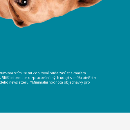
ozuměn/a s tím, že mi ZooRoyal bude zasílat e-mailem
Bližší informace o zpracování mých údajů si můžu přečíst v
každého newsletteru. *Minimální hodnota objednávky pro