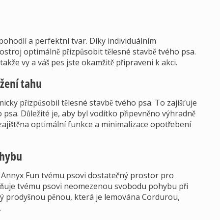
ohodlí a perfektní tvar. Díky individuálním
ostroj optimálně přizpůsobit tělesné stavbě tvého psa.
akže vy a váš pes jste okamžitě připraveni k akci.
žení tahu
cky přizpůsobil tělesné stavbě tvého psa. To zajišťuje
 psa. Důležité je, aby byl vodítko připevněno výhradně
ajištěna optimální funkce a minimalizace opotřebení
ohybu
Annyx Fun tvému psovi dostatečný prostor pro
ožňuje tvému psovi neomezenou svobodu pohybu při
ný prodyšnou pěnou, která je lemována Cordurou,
.