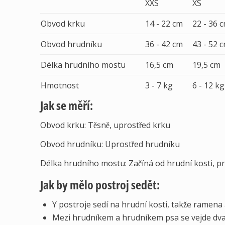
XXS
XS
Obvod krku
14 - 22 cm
22 - 36 
Obvod hrudníku
36 - 42 cm
43 - 52 
Délka hrudního mostu
16,5 cm
19,5 cm
Hmotnost
3 - 7 kg
6 - 12 kg
Jak se měří:
Obvod krku: Těsně, uprostřed krku
Obvod hrudníku: Uprostřed hrudníku
Délka hrudního mostu: Začíná od hrudní kosti, p
Jak by mělo postroj sedět:
Y postroje sedí na hrudní kosti, takže ramena 
Mezi hrudníkem a hrudníkem psa se vejde dva prs