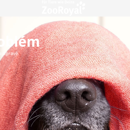
roblém
a opravě.