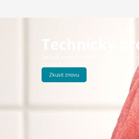
Technický p
Došlo k technické chybě – již pracujeme n
Zkuste to prosím znovu později.
Zkusit znovu