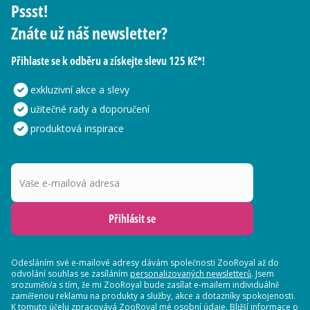
Pssst!
Znáte už náš newsletter?
Přihlaste se k odběru a získejte slevu 125 Kč*!
exkluzivní akce a slevy
užitečné rady a doporučení
produktová inspirace
Vaše e-mailová adresa
Přihlásit se
Odesláním své e-mailové adresy dávám společnosti ZooRoyal až do
odvolání souhlas se zasíláním
personalizovaných newsletterů
. Jsem
srozuměn/a s tím, že mi ZooRoyal bude zasílat e-mailem individuálně
zaměřenou reklamu na produkty a služby, akce a dotazníky spokojenosti.
K tomuto účelu zpracovává ZooRoyal mé osobní údaje. Bližší informace o