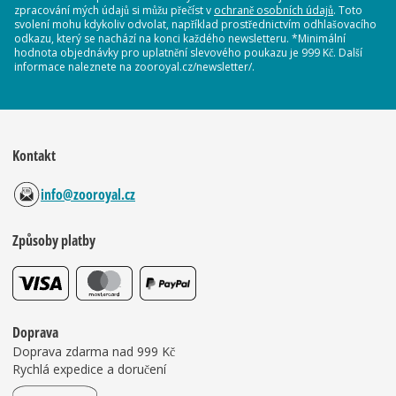
zpracování mých údajů si můžu přečíst v
ochraně osobních údajů
. Toto
svolení mohu kdykoliv odvolat, například prostřednictvím odhlašovacího
odkazu, který se nachází na konci každého newsletteru. *Minimální
hodnota objednávky pro uplatnění slevového poukazu je 999 Kč. Další
informace naleznete na zooroyal.cz/newsletter/.
Kontakt
info@zooroyal.cz
Způsoby platby
Doprava
Doprava zdarma nad 999 Kč
Rychlá expedice a doručení