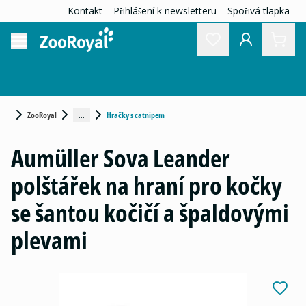
Kontakt
Přihlášení k newsletteru
Spořivá tlapka
...
ZooRoyal
Hračky s catnipem
Aumüller Sova Leander
polštářek na hraní pro kočky
se šantou kočičí a špaldovými
plevami