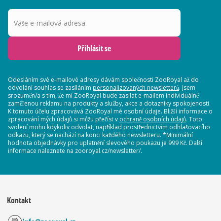
Vaše e-mailová adresa
Přihlásit se
Odesláním své e-mailové adresy dávám společnosti ZooRoyal až do
odvolání souhlas se zasíláním
personalizovaných newsletterů
. Jsem
srozuměn/a s tím, že mi ZooRoyal bude zasílat e-mailem individuálně
zaměřenou reklamu na produkty a služby, akce a dotazníky spokojenosti.
K tomuto účelu zpracovává ZooRoyal mé osobní údaje. Bližší informace o
zpracování mých údajů si můžu přečíst v
ochraně osobních údajů
. Toto
svolení mohu kdykoliv odvolat, například prostřednictvím odhlašovacího
odkazu, který se nachází na konci každého newsletteru. *Minimální
hodnota objednávky pro uplatnění slevového poukazu je 999 Kč. Další
informace naleznete na zooroyal.cz/newsletter/.
Kontakt