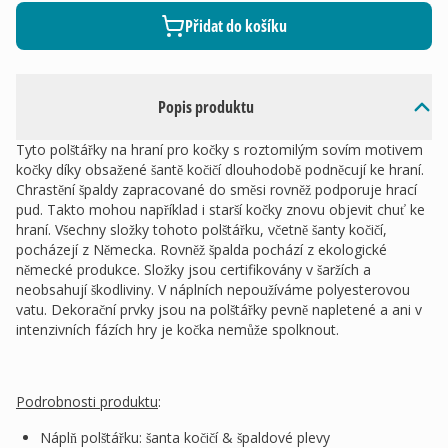
Přidat do košíku
Popis produktu
Tyto polštářky na hraní pro kočky s roztomilým sovím motivem
kočky díky obsažené šantě kočičí dlouhodobě podněcují ke hraní.
Chrastění špaldy zapracované do směsi rovněž podporuje hrací
pud. Takto mohou například i starší kočky znovu objevit chuť ke
hraní. Všechny složky tohoto polštářku, včetně šanty kočičí,
pocházejí z Německa. Rovněž špalda pochází z ekologické
německé produkce. Složky jsou certifikovány v šaržích a
neobsahují škodliviny. V náplních nepoužíváme polyesterovou
vatu. Dekorační prvky jsou na polštářky pevně napletené a ani v
intenzivních fázích hry je kočka nemůže spolknout.
Podrobnosti produktu
:
Náplň polštářku: šanta kočičí & špaldové plevy