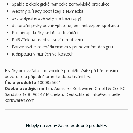
Špalda z ekologické německé zemědělské produkce
všechny přísady pocházejí z Německa
bez polyesterové vaty (na bázi ropy)
dekorační prvky pevně vpletené, bez nebezpečí spolknutí
Podněcuje kočky ke hře a dovádění
Polštářek na hraní se sovím motivem
Barva: světle zelená/krémová v pruhovaném designu
K dispozici v různých velikostech
Hračky pro zvířata – nevhodné pro děti. Zvíře při hře prosím
pozorujte a případně omezte dobu trvání hry.
Číslo produktu:
1000055601
Osoba uvádějící na trh
:
Aumüller Korbwaren GmbH & Co. KG,
Sandstraße 8, 96247 Michelau, Deutschland,
info@aumueller-
korbwaren.com
Nebyly nalezeny žádné podobné produkty.